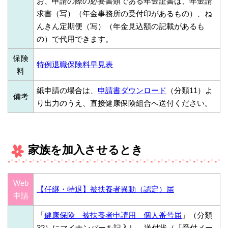
お、申請の際の必要書類である年金証書は、年金請
求書（写）（年金事務所の受付印があるもの）、ね
んきん定期便（写）（年金見込額の記載があるも
の）で代用できます。
保険
特例退職保険料早見表
料
紙申請の場合は、
申請書ダウンロード
（分類11）よ
備考
り出力のうえ、直接健康保険組合へ送付ください。
家族を加入させるとき
Web
【任継・特退】被扶養者異動（認定）届
申請
「
健康保険 被扶養者申請用 個人番号届
」（分類
32）にマイナンバーを記入し、送付状（「受付メー