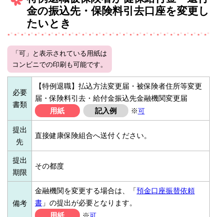
金の振込先・保険料引去口座を変更し
たいとき
「可」と表示されている用紙は
コンビニでの印刷も可能です。
【特例退職】払込方法変更届・被保険者住所等変更
必要
届・保険料引去・給付金振込先金融機関変更届
書類
用紙
記入例
※
可
提出
直接健康保険組合へ送付ください。
先
提出
その都度
期限
金融機関を変更する場合は、「
預金口座振替依頼
書
」の提出が必要となります。
備考
用紙
※
可