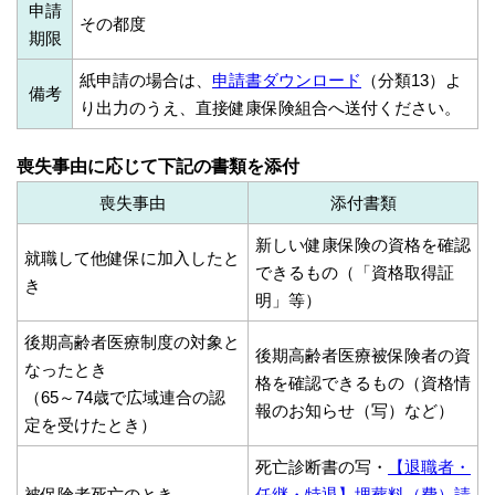
申請
その都度
期限
紙申請の場合は、
申請書ダウンロード
（分類13）よ
備考
り出力のうえ、直接健康保険組合へ送付ください。
喪失事由に応じて下記の書類を添付
喪失事由
添付書類
新しい健康保険の資格を確認
就職して他健保に加入したと
できるもの（「資格取得証
き
明」等）
後期高齢者医療制度の対象と
後期高齢者医療被保険者の資
なったとき
格を確認できるもの（資格情
（65～74歳で広域連合の認
報のお知らせ（写）など）
定を受けたとき）
死亡診断書の写・
【退職者・
被保険者死亡のとき
任継・特退】埋葬料（費）請