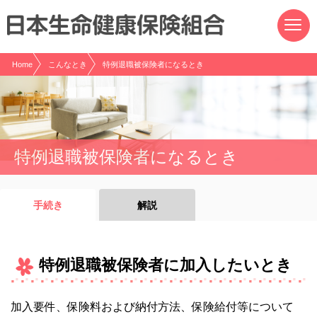
現在表示しているページの位置です。
ページ内を移動するためのリンクです。
サイト内の主なカテゴリメニューへ移動します
このページの本文へ移動します
Home
こんなとき
特例退職被保険者になるとき
特例退職被保険者になるとき
手続き
解説
特例退職被保険者に加入したいとき
加入要件、保険料および納付方法、保険給付等について