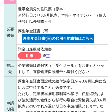
世帯全員分の住民票（原本）
※発行日より3ヵ月以内、本籍・マイナンバー（個人
番号）以外省略不可
必要
厚生年金証書（写）
書類
厚生年金証書(写)の代用可能書類はこちら
預金口座振替依頼書
用紙
※
可
提出
必要書類は送付状（「受付メール」を印刷）とセッ
先
トして、直接健康保険組合へ送付ください。
厚生年金証書面記載の給付決定日から3ヵ月以内に当
組合に申請することが必要です｡
ただし、定年後再雇用職制等へ移行、任意継続およ
び強制適用の健保から移行の場合は資格喪失後3ヵ月
申請
以内とのいずれか遅い期日を申請期限とします｡ な
期限