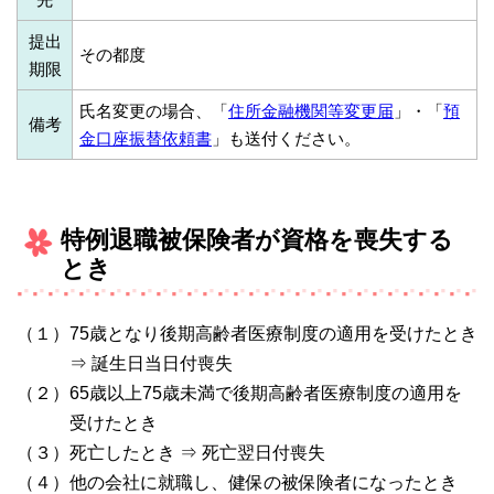
提出
その都度
期限
氏名変更の場合、「
住所金融機関等変更届
」・「
預
備考
金口座振替依頼書
」も送付ください。
特例退職被保険者が資格を喪失する
とき
（１）75歳となり後期高齢者医療制度の適用を受けたとき
⇒ 誕生日当日付喪失
（２）65歳以上75歳未満で後期高齢者医療制度の適用を
受けたとき
（３）死亡したとき ⇒ 死亡翌日付喪失
（４）他の会社に就職し、健保の被保険者になったとき