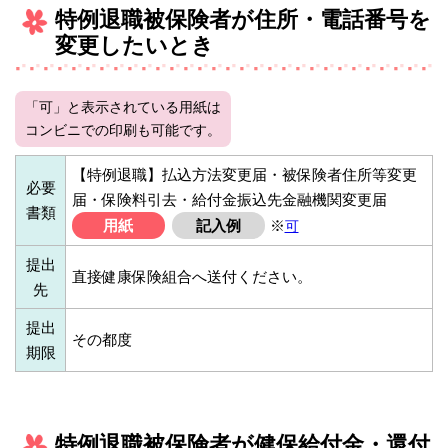
特例退職被保険者が住所・電話番号を
変更したいとき
「可」と表示されている用紙は
コンビニでの印刷も可能です。
【特例退職】払込方法変更届・被保険者住所等変更
必要
届・保険料引去・給付金振込先金融機関変更届
書類
用紙
記入例
※
可
提出
直接健康保険組合へ送付ください。
先
提出
その都度
期限
特例退職被保険者が健保給付金・還付