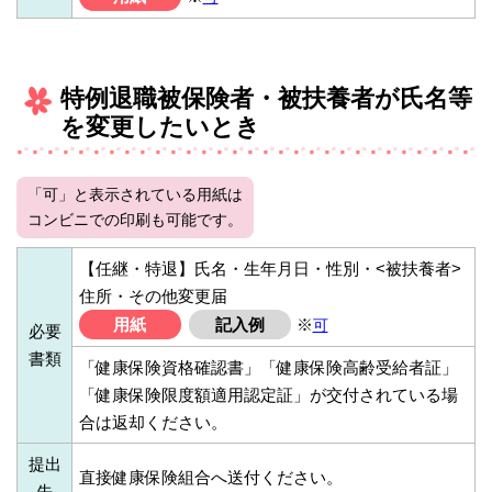
特例退職被保険者・被扶養者が氏名等
を変更したいとき
「可」と表示されている用紙は
コンビニでの印刷も可能です。
【任継・特退】氏名・生年月日・性別・<被扶養者>
住所・その他変更届
用紙
記入例
※
可
必要
書類
「健康保険資格確認書」「健康保険高齢受給者証」
「健康保険限度額適用認定証」が交付されている場
合は返却ください。
提出
直接健康保険組合へ送付ください。
先