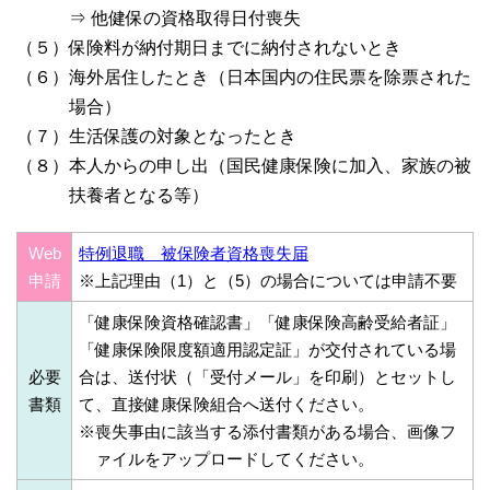
⇒ 他健保の資格取得日付喪失
（５）保険料が納付期日までに納付されないとき
（６）海外居住したとき（日本国内の住民票を除票された
場合）
（７）生活保護の対象となったとき
（８）本人からの申し出（国民健康保険に加入、家族の被
扶養者となる等）
Web
特例退職 被保険者資格喪失届
申請
※上記理由（1）と（5）の場合については申請不要
「健康保険資格確認書」「健康保険高齢受給者証」
「健康保険限度額適用認定証」が交付されている場
必要
合は、送付状（「受付メール」を印刷）とセットし
書類
て、直接健康保険組合へ送付ください。
※喪失事由に該当する添付書類がある場合、画像フ
ァイルをアップロードしてください。