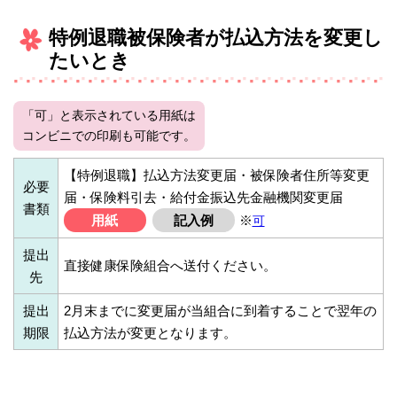
特例退職被保険者が払込方法を変更し
たいとき
「可」と表示されている用紙は
コンビニでの印刷も可能です。
【特例退職】払込方法変更届・被保険者住所等変更
必要
届・保険料引去・給付金振込先金融機関変更届
書類
用紙
記入例
※
可
提出
直接健康保険組合へ送付ください。
先
提出
2月末までに変更届が当組合に到着することで翌年の
期限
払込方法が変更となります。