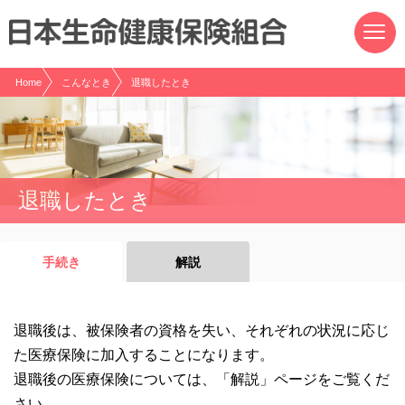
現在表示しているページの位置です。
ページ内を移動するためのリンクです。
サイト内の主なカテゴリメニューへ移動します
このページの本文へ移動します
Home
こんなとき
退職したとき
退職したとき
手続き
解説
退職後は、被保険者の資格を失い、それぞれの状況に応じ
た医療保険に加入することになります。
退職後の医療保険については、「解説」ページをご覧くだ
さい。