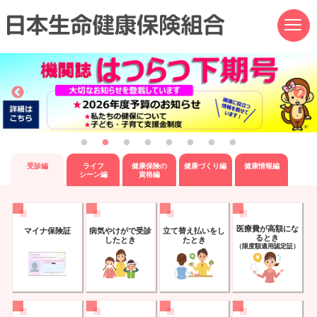
ページ内を移動するためのリンクです。
サイト内の主なカテゴリメニューへ移動します
このページの本文へ移動します
受診編
ライフ
健康保険の
健康づくり編
健康情報編
シーン編
資格編
医療費が
高額にな
マイナ保険証
病気やけがで
受診
立て替え払いを
し
るとき
したとき
たとき
（限度額適用認定証）