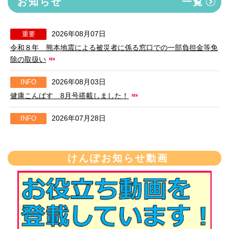
お知らせ
一覧
2026年08月07日
重要
令和８年 熊本地震による被災者に係る窓口での一部負担金等免
除の取扱い
2026年08月03日
INFO
健康こんぱす 8月号搭載しました！
2026年07月28日
INFO
2026年8月から高額療養費制度が見直しされます
2026年06月26日
重要
けんぽお知らせ動画
【6月26日（金）】お問い合わせ電話の受付時間変更について
2026年03月31日
重要
被扶養者認定における収入判定の取扱い変更について（お知ら
せ）