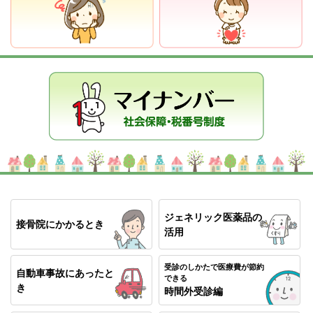
変わります
2025年09月05日
INFO
＜けんぽ通信＞９月号を発信いたします！
2025年09月01日
INFO
KENPOSアプリをご利用のAndroidユーザーの皆様へ
2025年08月25日
INFO
「はつらつ」上期号を発行しました！
2025年08月07日
INFO
＜けんぽ通信＞8月号発信いたします！
ジェネリック医薬品の
接骨院にかかるとき
活用
2025年07月07日
INFO
＜けんぽ通信＞7月号発信いたします！
受診のしかたで医療費が節約
自動車事故にあったと
できる
き
時間外受診編
2025年06月06日
INFO