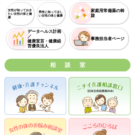
令和８年度より開始します「子ども・子育て支援金制度」
家庭用常備薬の斡
女性が知っておき
男性に知ってほし
たい
女性の体と健
旋
い
女性の体と健康
2026年01月09日
INFO
康
＜けんぽ通信＞1月号を発信いたします！
データヘルス計画
／
事務担当者ページ
2026年01月06日
INFO
健康宣言・健康経
営優良法人
健康こんぱす 1月号搭載しました！
2025年12月05日
INFO
相談室
＜けんぽ通信＞12月号を発信いたします！
2025年11月10日
INFO
＜けんぽ通信＞11月号発信いたします！
2025年10月07日
INFO
＜けんぽ通信＞10月号発信いたします！
2025年09月16日
重要
19歳以上23歳未満の方の被扶養者認定における年間収入要件が