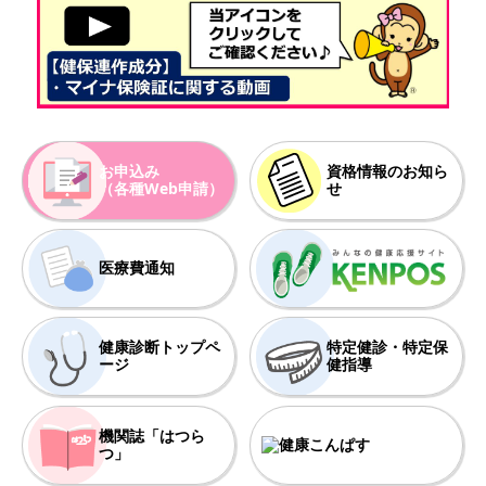
2026年03月10日
重要
【特例退職被保険者制度】令和８年度 保険料引落しのご案内に
ついて
2026年03月06日
INFO
＜けんぽ通信＞3月号を発信いたします！
お申込み
資格情報のお知ら
（各種Web申請）
せ
2026年02月24日
INFO
「はつらつ」下期号を発行しました！
医療費通知
2026年02月06日
INFO
＜けんぽ通信＞2月号を発信いたします！
健康診断トップペ
特定健診・特定保
ージ
健指導
2026年01月30日
INFO
日本生命を年度末に退職される方へ向けてのビラを作成しまし
た。
機関誌「はつら
つ」
2026年01月30日
重要