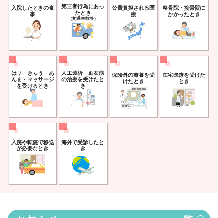
第三者行為に
あっ
入院したときの
食
公費負担される
医
整骨院・接骨院に
たとき
事
療
かかったとき
（交通事故等）
はり・きゅう・あ
人工透析・血友病
保険外の
療養を受
在宅医療を
受けた
んま・
マッサージ
の
治療を受けたと
けたとき
とき
を受けるとき
き
入院や転院で
移送
海外で
受診したと
が必要なとき
き